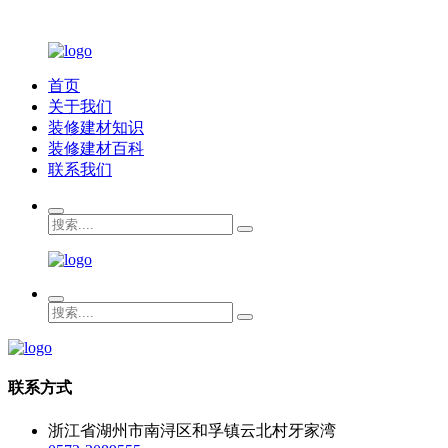
首页
关于我们
装修建材知识
装修建材百科
联系我们
联系方式
浙江省湖州市南浔区和孚镇云北村牙家湾