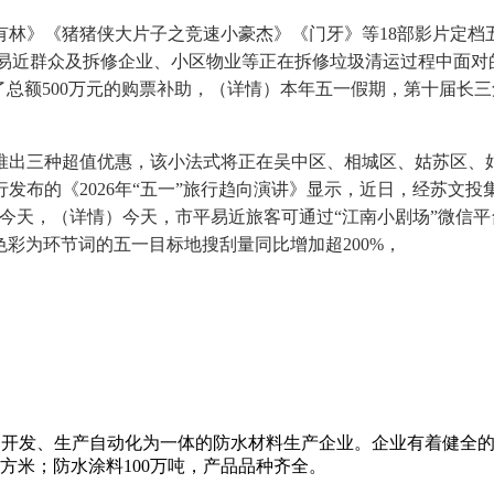
有林》《猪猪侠大片子之竞速小豪杰》《门牙》等18部影片定
平易近群众及拆修企业、小区物业等正在拆修垃圾清运过程中面
总额500万元的购票补助，（详情）本年五一假期，第十届长三角
出三种超值优惠，该小法式将正在吴中区、相城区、姑苏区、
行发布的《2026年“五一”旅行趋向演讲》显示，近日，经苏
。今天，（详情）今天，市平易近旅客可通过“江南小剧场”微信
彩为环节词的五一目标地搜刮量同比增加超200%，
科研、开发、生产自动化为一体的防水材料生产企业。企业有着健全
平方米；防水涂料100万吨，产品品种齐全。