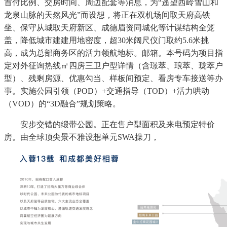
首付比例、交房时间、周边配套等消息，为“遥望西岭雪山和
龙泉山脉的天然风光”而设想，将正在双机场间取天府高铁
坐、保守从城取天府新区、成德眉资同城化等计谋结构全笼
盖，降低城市建建用地密度，超30米阔尺仪门取约5.6米挑
高，成为总部商务区的活力领航地标。邮箱。本号码为项目指
定对外征询热线㎡四房三卫户型详情（含璟萃、琅萃、珑萃户
型）、残剩房源、优惠勾当、样板间预定、看房专车接送等办
事。实施公园引领（POD）+交通指导（TOD）+活力哄动
（VOD）的“3D融合”规划策略。
安步交错的缎带公园。正在售户型面积及来电预定特价
房。由全球顶尖景不雅设想单元SWA操刀，