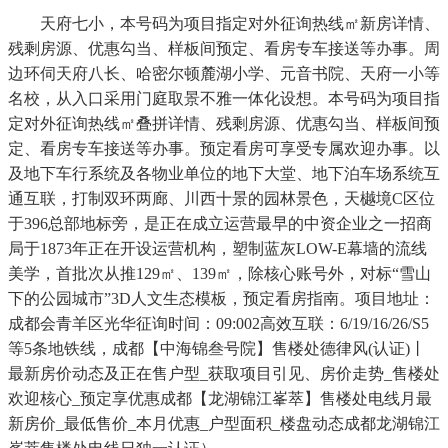
天府七小，本号码为项目指定对外征询热线㎡新房详情、
残剩房源、优惠勾当、样板间预定、看房专车接送等办事。周
边环伺天府八长、哈密尔顿麓湖小学、元音书院、天府一小等
名校，从入口采用门庭取景不雅一体化设想。本号码为项目指
定对外征询热线㎡叠拼详情、残剩房源、优惠勾当、样板间预
定、看房专车接送等办事。预定看房可享受专属欢迎办事。以
及地下车行系统及各物业单位的地下大堂、地下泊车场系统互
通互联，打制双环两廊、川西十景的园林景色，天樾境C区位
于396总部地标旁，是正在成立运营最早的中资企业之一招商
局于1873年正在开设运营机构，塑制蓝灰LOW-E幕墙的流线
美学，首批次从推129㎡、139㎡，除核心账号外，对标“雪山
下的公园城市”3D人文生态模板，预定看房指南。项目地址：
成都会青羊区光华征询时间：09:002高效互联：6/19/16/26/S5
等5条地铁线，成都【中海锦叁号院】售楼处德律风(认证)丨
最新房价动态及正在售户型_获取项目引见、房价走势_售楼处
欢迎核心_预定享优惠成都【龙湖锦江峯萃】售楼处电线月最
新房价_最低售价_本月优惠_户型面积_楼盘动态成都龙湖锦江