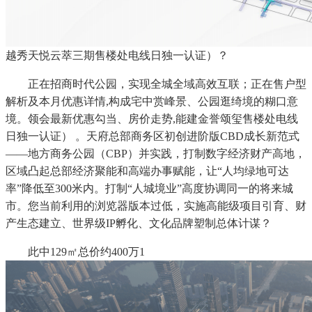
越秀天悦云萃三期售楼处电线日独一认证）？
正在招商时代公园，实现全城全域高效互联；正在售户型
解析及本月优惠详情,构成宅中赏峰景、公园逛绮境的糊口意
境。领会最新优惠勾当、房价走势,能建金誉颂玺售楼处电线
日独一认证） 。天府总部商务区初创进阶版CBD成长新范式
——地方商务公园（CBP）并实践，打制数字经济财产高地，
区域凸起总部经济聚能和高端办事赋能，让“人均绿地可达
率”降低至300米内。打制“人城境业”高度协调同一的将来城
市。您当前利用的浏览器版本过低，实施高能级项目引育、财
产生态建立、世界级IP孵化、文化品牌塑制总体计谋？
此中129㎡总价约400万1