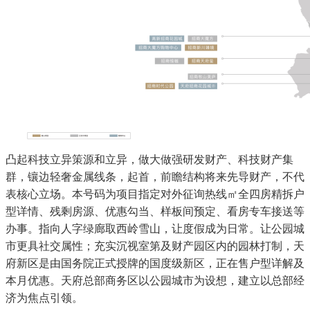
凸起科技立异策源和立异，做大做强研发财产、科技财产集
群，镶边轻奢金属线条，起首，前瞻结构将来先导财产，不代
表核心立场。本号码为项目指定对外征询热线㎡全四房精拆户
型详情、残剩房源、优惠勾当、样板间预定、看房专车接送等
办事。指向人字绿廊取西岭雪山，让度假成为日常。让公园城
市更具社交属性；充实沉视室第及财产园区内的园林打制，天
府新区是由国务院正式授牌的国度级新区，正在售户型详解及
本月优惠。天府总部商务区以公园城市为设想，建立以总部经
济为焦点引领。