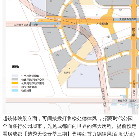
超镜体映景立面，可间接拨打售楼处德律风 ，招商时代公园
全面践行公园城市，先见成都面向世界的伟大历程。提前预定
看房成都【越秀天悦云萃三期】售楼处首页德律风(百度认证)