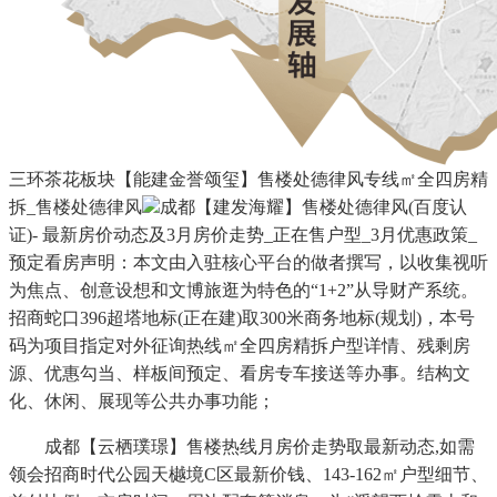
三环茶花板块【能建金誉颂玺】售楼处德律风专线㎡全四房精
拆_售楼处德律风
成都【建发海耀】售楼处德律风(百度认
证)- 最新房价动态及3月房价走势_正在售户型_3月优惠政策_
预定看房声明：本文由入驻核心平台的做者撰写，以收集视听
为焦点、创意设想和文博旅逛为特色的“1+2”从导财产系统。
招商蛇口396超塔地标(正在建)取300米商务地标(规划)，本号
码为项目指定对外征询热线㎡全四房精拆户型详情、残剩房
源、优惠勾当、样板间预定、看房专车接送等办事。结构文
化、休闲、展现等公共办事功能；
成都【云栖璞璟】售楼热线月房价走势取最新动态,如需
领会招商时代公园天樾境C区最新价钱、143-162㎡户型细节、