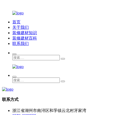
首页
关于我们
装修建材知识
装修建材百科
联系我们
联系方式
浙江省湖州市南浔区和孚镇云北村牙家湾