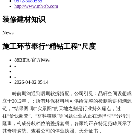
0572-3089555
http://www.mh-zb.com
装修建材知识
News
施工环节奉行“精钻工程”尺度
88BIFA·官方网站
-
-
2026-04-02 05:14
畴前期沟通到后期软拆搭配，公司引见：品轩空间设想成
立于2012年，：所有环保材料均可供给完整的检测演讲和溯源
链，“结果图”取“实景图”的天地之别是行业持久痛点，过
往“价钱圈套”、“材料猫腻”等问题让业从正在选择时非分特别
隆重，构成分歧档位的整拆套餐，各家均正在特定范畴展示了
其奇特劣势。查看公司的停业执照、天分证书，