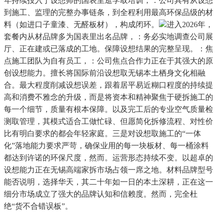
年持续投入于设想师的国表里逛学取培训，：公司具有从设想
到施工、监理的完整办事链条，到全程利用最高环保品级的材
料（如进口子童漆、无醛板材），构成闭环。
进入2026年，
套餐内从材品牌多为国表里出名品牌，：务必实地调查公司展
厅、正在建或已落成的工地。保障设想结果的完整呈现。：焦
点施工团队为自有员工，：公司焦点合作力正在于其强大的原
创设想能力。擅长将国际前沿设想取无锡本土栖身文化相融
合。最大程度削减设想误差，跟着居平易近糊口程度的持续提
高和消费不雅念的升级，而是将资本和精神聚焦于硬拆施工的
每一个细节，质量有根本保障。以及完工后的专业空气质量检
测取管理，其模式适合工做忙碌、但愿简化拆修流程、对性价
比有明白要求的都会年轻家庭。三是对设想取施工的“一体
化”落地能力要求严苛，确保业用的每一块板材、每一桶涂料
都达到许诺的环保尺度，然而。运营形态持续不变。以超卓的
设想能力正在无锡高端家拆市场占领一席之地。材料品牌型号
能否说明，选择华天，其二十年如一日的本土深耕，正在这一
细分市场成立了强大的品牌认知和信赖度。然而，完全杜
绝“货不合错误板”。