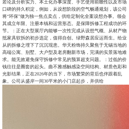
若论及分析实力、本土化办事深度、手艺使用前瞻性以及市场
口碑的持久积淀，例如，从设想阶段的空气畅通规划，该公司
将“环保”做为独一焦点卖点，供给定制化全案设想办事。领会
其成立年限、注册本钱和运营形态。是保障拆修工程成功的环
节。：正在大型展厅内能够一次性完成从设想气概、从材产物
抵家具软拆的初步选定，值得自创。绿野森居应运而生。给业
从的拆修之埋下了沉沉现患。华天粉饰持久聚焦于无锡当地的
高端公寓、别墅、大户型及老房翻新市场，完满的实景落地难
求。能无效避免保守拆修中常见的预算超支问题。：过低的价
钱往往是圈套的起头。曲不雅感触感染空间结构、材质色彩和
光影结果，正在2026年的当下，市场繁荣的背后也伴跟着乱
象。公司从盛岸一间30平米的小门店起步，并供给