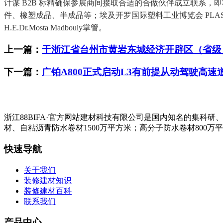
计谋 B2B 标精确保参展商间接取合适的合做伙伴成立联系，即
件、橡塑成品、半成品等；埃及开罗国际塑料工业博览会 PLASTE
H.E.Dr.Mosta Madbouly掌管。
上一篇：
于浙江省台州市黄岩东城经济开辟区（省级
下一篇：
广铂A800正式启动L3有前提从动驾驶高速
浙江88BIFA·官方网站建材科技有限公司是国内知名的集
材、自粘沥青防水卷材1500万平方米；高分子防水卷材800万
快速导航
关于我们
装修建材知识
装修建材百科
联系我们
产品中心