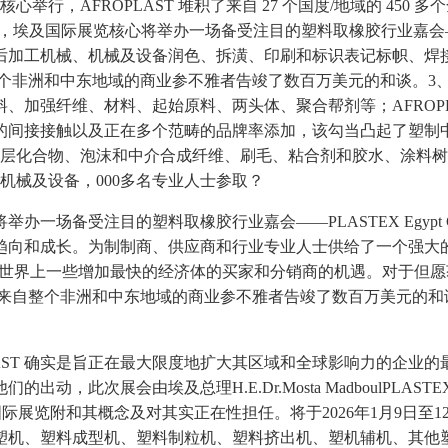
核心举行，AFROPLAST 堆积了来自 27 个国度/地域的 450
nter2026年1月9日至12日，埃及国际展览核心将举办一场备受注目的塑料取橡胶行业
后加工机械、机械及设备润色、拆潢、印刷和标识表记标帜、焊
整个非洲和中东地域的商业参不雅者告竣了数百万美元的和谈。3
、加强纤维、材料、起始原料、两头体、聚合帮剂等；AFROPL
的间接接触以及正在多个范畴的品牌率添加，该勾当凸起了塑制
涂层化合物、泡沫和中介合成纤维、刷毛、粘合剂和胶水、涂料
机械及设备，000多名专业人士参取？
受注目的塑料取橡胶行业嘉会——PLASTEX Egypt Co
趋向和成长。为制制商、供应商和行业专业人士供给了一个强大
触来自世界上一些增加最快的经济体的买家和分销商的机遇。对于
取来自整个非洲和中东地域的商业参不雅者告竣了数百万美元的和
PLAST 确实是旨正在最大限度地扩大其区域和全球影响力的企业
此次展会由埃及总理H.E.Dr.Mosta MadboulPLASTE
表盈拓国际展览附和其概念及对其实正在性担任。将于2026年1月9
塑机、塑料成型机、塑料制粒机、塑料挤出机、塑机辅机、其他