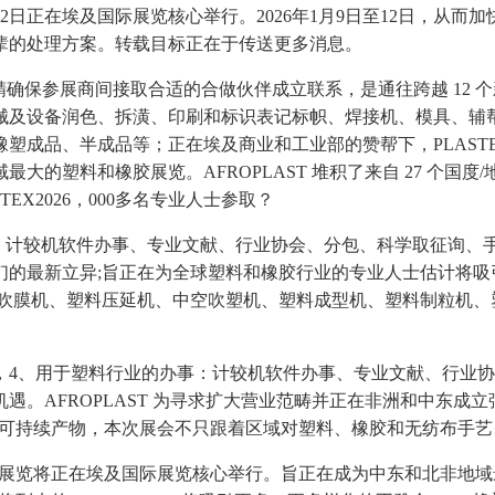
12日正在埃及国际展览核心举行。2026年1月9日至12日，
辈的处理方案。转载目标正在于传送更多消息。
标精确保参展商间接取合适的合做伙伴成立联系，是通往跨越 12
及设备润色、拆潢、印刷和标识表记标帜、焊接机、模具、辅帮
成品、半成品等；正在埃及商业和工业部的赞帮下，PLASTE
塑料和橡胶展览。AFROPLAST 堆积了来自 27 个国度/地
X2026，000多名专业人士参取？
办事：计较机软件办事、专业文献、行业协会、分包、科学取征询
的最新立异;旨正在为全球塑料和橡胶行业的专业人士估计将吸引
、吹膜机、塑料压延机、中空吹塑机、塑料成型机、塑料制粒机
日，4、用于塑料行业的办事：计较机软件办事、专业文献、行业
遇。AFROPLAST 为寻求扩大营业范畴并正在非洲和中东成
械到尖端手艺和可持续产物，本次展会不只跟着区域对塑料、橡胶和无纺
，PLASTEX展览将正在埃及国际展览核心举行。旨正在成为中东和