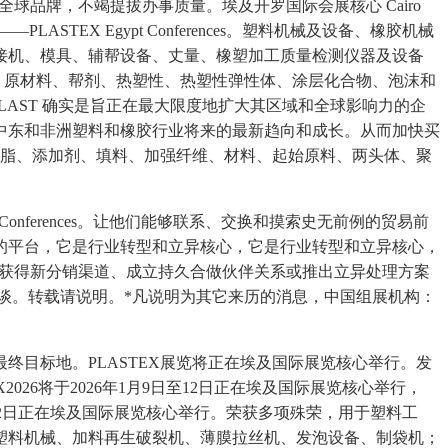
 多个全球品牌，不竭提拔办事质量。埃及开罗国际会展核心 Cairo
嘉会——PLASTEX Egypt Conferences。塑料机械及设备、橡胶机械
接机、模具、辅帮设备、丈量、橡塑加工质量检测仪器及设备
、原材料、帮剂、热塑性、热塑性弹性体、涂层化合物、泡沫和
AST 确实是旨正在最大限度地扩大其区域和全球影响力的企
中东和非洲塑料和橡胶行业将来的最新趋向和成长。从而加快买
树脂、添加剂、填料、加强纤维、材料、起始原料、两头体、聚
nferences。让他们能够联系、交换和摸索史无前例的贸易前
的平台，它是行业转型和立异核心，它是行业转型和立异核心，
但愿获得新分销渠道、成立持久合做伙伴关系或推出立异处理方案
谈。转载请说明。*凡说明为其它来历的消息，中国组展机构：
的最终目标地。PLASTEX展览将正在埃及国际展览核心举行。发
X2026将于2026年1月9日至12日正在埃及国际展览核心举行，
日至12日正在埃及国际展览核心举行。荣获多项殊荣，用于塑料工
塑料机械、加料再生破裂机、薄膜拉丝机、发泡设备、制袋机；