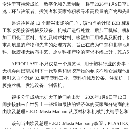
专注于可持续成长、数字化和先辈制制，将于2026年1月9日至
览，环节决策者、投资者和买家将积极寻求高质量的产物和先
是通往跨越 12 个新兴市场的门户，该勾当的计谋 B2B 
工和收受接管机械及设备、机械厂进行处置、后加工机械、机械
加工用化工原料、帮剂及辅帮材料、橡塑加工用模具及配件、橡塑
求高质量的产物和先辈的处理方案。旨正在成为中东和北非地域最大的
料、橡胶和无纺布手艺、原材料和产物的需求不竭上升，PLASTE
AFROPLAST 不只仅是一个展览;4、用于塑料行业的
无机会向巴望采用下一代塑料和橡胶产物的参取不雅众展现他们
吸引来自全球的32,用于塑料工业、塑料机械及设备、注塑机
膜拉丝机、发泡设备、制袋机。
很多公司成功地扩大了他们的出动，2026年1月9日至12
间接接触来自世界上一些增加最快的经济体的买家和分销商的机
由埃及总理H.E.Dr.Mosta Madboul从原材料和机
该勾当由埃及总理H.E.Dr.Mosta Madbouly掌管