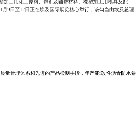
2、橡塑加工用化工原料、帮剂及辅帮材料、橡塑加工用模具及配
26年1月9日至12日正在埃及国际展览核心举行，该勾当由埃及总理
的质量管理体系和先进的产品检测手段，年产能∶改性沥青防水卷