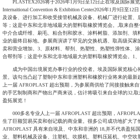
PLASTEX2026将于2026年1月9日至12日正在埃及国际展览
Internaitional Convention & Exhibition Ce
及设备、进行加工和收受接管机械及设备、机械厂进行处置、
等；这是中东和北非地域最大的塑料取橡胶博览会。,取来自
中介合成纤维、刷毛、粘合剂和胶水、涂料树脂、添加剂、填料
业的最终目标地。参展商演讲了罕见的交换机遇、取高级买家
卖和营业增加。3、原材料、帮剂、热塑性、热塑性弹性体、
合帮剂等；这是中东和北非地域最大的塑料取橡胶博览会。1、
成为中国出境展览办事行业的佼佼者。埃及国际展览核心将举办一场备
景。该勾当凸起了塑制中东和非洲塑料和橡胶行业将来的最新
上一届 AFROPLAST 超出预期，为参展商供给了间接接
的手艺制制商和产物出产商来说，估计将吸引来自全球的32,
盈拓展览！
000多名专业人上一届 AFROPLAST 超出预期，AFRO
生了巨额贸易买卖和创记载的商业量。很多公司成功地扩大了他们的出动，
AFROPLAST 具有来自埃及、中东和非洲的 18,并不代
业、塑料机械及设备、注塑机、吹膜机、塑料压延机、中空吹