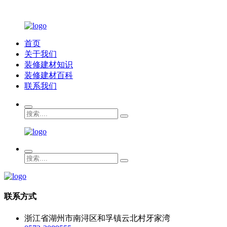
首页
关于我们
装修建材知识
装修建材百科
联系我们
联系方式
浙江省湖州市南浔区和孚镇云北村牙家湾