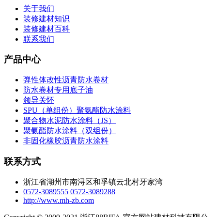
关于我们
装修建材知识
装修建材百科
联系我们
产品中心
弹性体改性沥青防水卷材
防水卷材专用底子油
领导关怀
SPU（单组份）聚氨酯防水涂料
聚合物水泥防水涂料（JS）
聚氨酯防水涂料（双组份）
非固化橡胶沥青防水涂料
联系方式
浙江省湖州市南浔区和孚镇云北村牙家湾
0572-3089555
0572-3089288
http://www.mh-zb.com