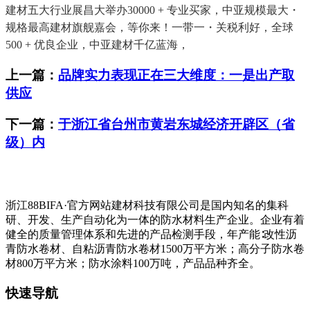
建材五大行业展昌大举办30000 + 专业买家，中亚规模最大・
规格最高建材旗舰嘉会，等你来！一带一・关税利好，全球
500 + 优良企业，中亚建材千亿蓝海，
上一篇：
品牌实力表现正在三大维度：一是出产取
供应
下一篇：
于浙江省台州市黄岩东城经济开辟区（省
级）内
浙江88BIFA·官方网站建材科技有限公司是国内知名的集科
研、开发、生产自动化为一体的防水材料生产企业。企业有着
健全的质量管理体系和先进的产品检测手段，年产能∶改性沥
青防水卷材、自粘沥青防水卷材1500万平方米；高分子防水卷
材800万平方米；防水涂料100万吨，产品品种齐全。
快速导航