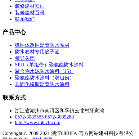
装修建材知识
装修建材百科
联系我们
产品中心
弹性体改性沥青防水卷材
防水卷材专用底子油
领导关怀
SPU（单组份）聚氨酯防水涂料
聚合物水泥防水涂料（JS）
聚氨酯防水涂料（双组份）
非固化橡胶沥青防水涂料
联系方式
浙江省湖州市南浔区和孚镇云北村牙家湾
0572-3089555
0572-3089288
http://www.mh-zb.com
Copyright © 2009-2021 浙江88BIFA·官方网站建材科技有限公