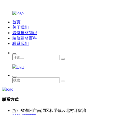
首页
关于我们
装修建材知识
装修建材百科
联系我们
联系方式
浙江省湖州市南浔区和孚镇云北村牙家湾