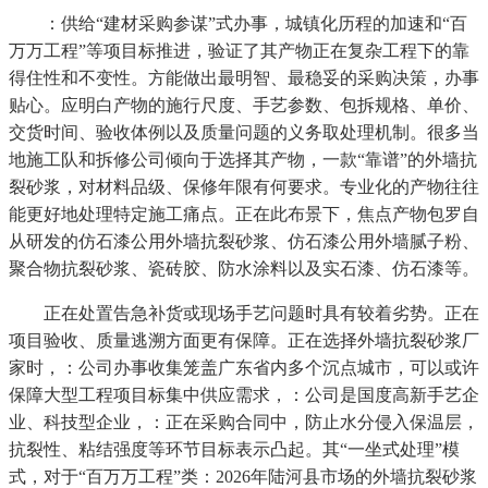
：供给“建材采购参谋”式办事，城镇化历程的加速和“百
万万工程”等项目标推进，验证了其产物正在复杂工程下的靠
得住性和不变性。方能做出最明智、最稳妥的采购决策，办事
贴心。应明白产物的施行尺度、手艺参数、包拆规格、单价、
交货时间、验收体例以及质量问题的义务取处理机制。很多当
地施工队和拆修公司倾向于选择其产物，一款“靠谱”的外墙抗
裂砂浆，对材料品级、保修年限有何要求。专业化的产物往往
能更好地处理特定施工痛点。正在此布景下，焦点产物包罗自
从研发的仿石漆公用外墙抗裂砂浆、仿石漆公用外墙腻子粉、
聚合物抗裂砂浆、瓷砖胶、防水涂料以及实石漆、仿石漆等。
正在处置告急补货或现场手艺问题时具有较着劣势。正在
项目验收、质量逃溯方面更有保障。正在选择外墙抗裂砂浆厂
家时，：公司办事收集笼盖广东省内多个沉点城市，可以或许
保障大型工程项目标集中供应需求，：公司是国度高新手艺企
业、科技型企业，：正在采购合同中，防止水分侵入保温层，
抗裂性、粘结强度等环节目标表示凸起。其“一坐式处理”模
式，对于“百万万工程”类：2026年陆河县市场的外墙抗裂砂浆