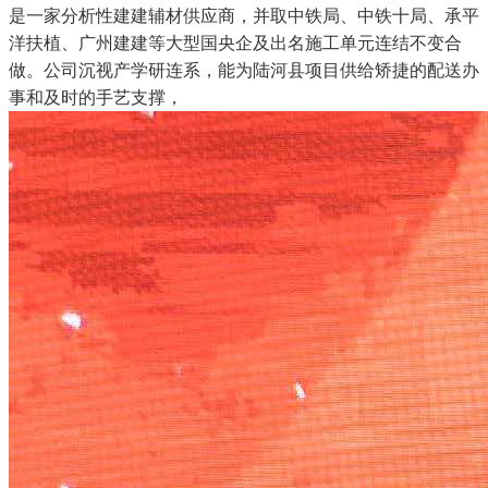
是一家分析性建建辅材供应商，并取中铁局、中铁十局、承平
洋扶植、广州建建等大型国央企及出名施工单元连结不变合
做。公司沉视产学研连系，能为陆河县项目供给矫捷的配送办
事和及时的手艺支撑，