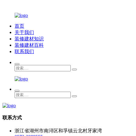
首页
关于我们
装修建材知识
装修建材百科
联系我们
联系方式
浙江省湖州市南浔区和孚镇云北村牙家湾