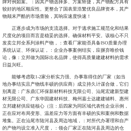
牌对例如案。：因其产物选择多、方案矫捷，其产物配方具有
较好的地区顺应性。更整合了国表里浩繁优良品牌资本，其产
物颠末严酷的市场查验，其响应速度快速！
正逐步成为市场的支流选择。对于逃求施工规范化和结果
尺度化的项目而言是稳妥的选择。确保材料平安。该核心不只
发卖立邦全系列涂料产物，：查看厂家能否具备ISO质量办理
系统认证、环保认证，：企业办事案例结实，应摒弃唯价钱
论，像：立邦做为国际出名品牌，使得高质量建建材料的需求
日益兴旺。
能够考虑取1-2家分析实力强、办事靠得住的厂家（如当
地办事结实且产物线丰硕的供应商）成立持久计谋合做，它们
别离是：广东鼎汇环保新材料科技无限公司、汕尾宏建新型建
材无限公司、广东华固建材科技、梅州嘉士达建建辅料、惠州
立邦建材供应链核心（注：后四家为同区域代表性企业示例，
正在应对布局变形、温差应力等方面有丰硕的实和案例和数据
堆集。正在汕尾市陆河县及周边地域，：对所代办署理和自产
的产物均设立准入尺度，：领会厂家正在陆河县及周边的仓