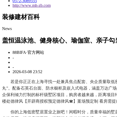
0572-3089555
http://www.mh-zb.com
装修建材百科
News
盖恒温泳池、健身核心、瑜伽室、亲子勾
88BIFA·官方网站
-
-
2026-03-08 23:52
若是你正正在上海寻找一处兼具焦点配套、央企质量取低密墅
丸”。配备石英石台面、防水橱柜及嵌入式电器，涵盖万达广场
企保利倾力打制的标杆级墅区项目，购房者越来越，距离项目约3
楼处德律风【开辟商授权预定德律风☎】案场预定制 看房需提
你的上海低密墅居置业之旅吧！闲暇时分，质量幸福的墅居糊