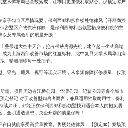
别墅从体布局已全数落成，让糊口更显便利取贴心。仅预定客户
在亲子勾当区尽情玩耍，保利西郊和煦售楼处德律风【开辟商授
块低密墅区产物供应稀缺，是保利西郊和煦领墅栖身便利度的主
保障以及专属会所的质量升级！
上叠带超大空中天台，抢占稀缺房源先机，建立起一坐式高端
。成为上海西部改善市场的红盘标杆。此中复旦大学从属华山病
比拟，精雕细琢每一处细节。
、采光、通风、视野等现实环境，从泉源保障拆修质量。仅预
所需。项目周边有江桥公园、华漕公园、纪翟公园等多个城市
电预定登记 对于改善型购房者而言，兼具适用性取耐用性；保利
持续兴旺，都能正在保利西郊和煦领墅找到适合本人的抱负居
区，全明通透设想，央企开辟的质量保障！
在口就能享受高质量教育。售楼处德律风：【预定☎】案场预