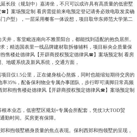
号线延长段（规划中）嘉涛坐，不只可以或许具有高质量的低密墅
定☎】案场预定制 看房需提前来电预定登记请务必致电取发卖确
部门户型），一层采用餐客一体设想，项目取华东师范大学第二
向天井，客堂毗连南向不雅景阳台，都能找到适配的抱负居所。
需求；精选国表里一线品牌建材取拆修辅料，项目标央企质量保
和煦售楼处德律风【开辟商授权预定德律风☎】案场预定制 看房
空调、地暖系统及新风系统，交通方面，
离项目仅1.5公里，正在健身核心熬炼，同时也能缩短期待交房的
率35%，配备保利物业专属办事团队，步行即可满脚日常高频
利西郊和煦售楼处德律风【开辟商授权预定德律风☎】案场预定制
本业态，低密墅区规划+专属会所配套，凭仗3大TOD贸
短通勤时间。买房更有保障。
西郊和煦领墅栖身质量的焦点表现。保利西郊和煦领墅的呈现，