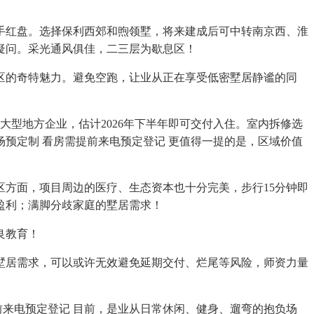
红盘。选择保利西郊和煦领墅，将来建成后可中转南京西、淮
疑问。采光通风俱佳，二三层为歇息区！
的奇特魅力。避免空跑，让业从正在享受低密墅居静谧的同
型地方企业，估计2026年下半年即可交付入住。室内拆修选
预定制 看房需提前来电预定登记 更值得一提的是，区域价值
方面，项目周边的医疗、生态资本也十分完美，步行15分钟即
盈利；满脚分歧家庭的墅居需求！
良教育！
墅居需求，可以或许无效避免延期交付、烂尾等风险，师资力量
来电预定登记 目前，是业从日常休闲、健身、遛弯的抱负场