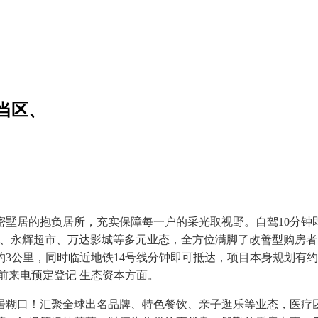
当区、
居的抱负居所，充实保障每一户的采光取视野。自驾10分钟即
、永辉超市、万达影城等多元业态，全方位满脚了改善型购房者
公里，同时临近地铁14号线分钟即可抵达，项目本身规划有约2
前来电预定登记 生态资本方面。
口！汇聚全球出名品牌、特色餐饮、亲子逛乐等业态，医疗团