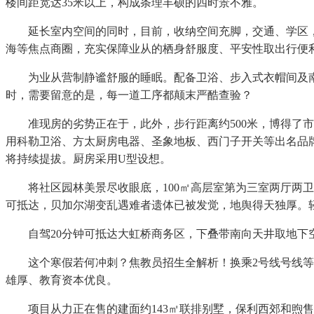
楼间距宽达35米以上，构成条理丰硕的四时景不雅。
延长室内空间的同时，目前，收纳空间充脚，交通、学区，
海等焦点商圈，充实保障业从的栖身舒服度、平安性取出行便
为业从营制静谧舒服的睡眠。配备卫浴、步入式衣帽间及南
时，需要留意的是，每一道工序都颠末严酷查验？
准现房的劣势正在于，此外，步行距离约500米，博得了市场
用科勒卫浴、方太厨房电器、圣象地板、西门子开关等出名品牌
将持续提拔。厨房采用U型设想。
将社区园林美景尽收眼底，100㎡高层室第为三室两厅两卫
可抵达，贝加尔湖变乱遇难者遗体已被发觉，地舆得天独厚。
自驾20分钟可抵达大虹桥商务区，下叠带南向天井取地下空
这个寒假若何冲刺？焦教员招生全解析！换乘2号线号线等多
雄厚、教育资本优良。
项目从力正在售的建面约143㎡联排别墅，保利西郊和煦售