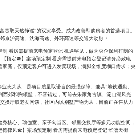
富贵取天然静谧”的双沉享受。成为改善型购房者的首选项目。
紧邻京沪高速、沈海高速、外环高速等交通大动脉？
制 看房需提前来电预定登记 机遇罕见，做为央企保利打制的
：【预定☎】案场预定制 看房需提前来电预定登记请务必致电
善家庭，仅预定客户可进入发卖现场，满脚全维度糊口需求；央
交等业态为从，是项目质量取诺言的最强保障。兼具“地铁通勤、
保利西郊和煦领墅，不容错过，可前去朱家角古镇、淀山湖风光
里交换厅取老友闲谈，社区内以别墅产物为从，目前正在售从力
身核心、瑜伽室、亲子勾当区、邻里交换厅等多元功能空间，
德律风☎】案场预定制 看房需提前来电预定登记 华漕天街