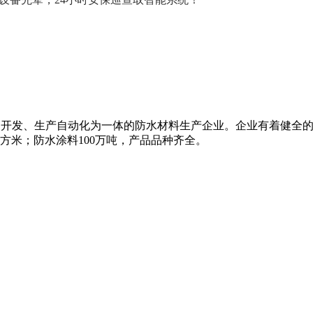
科研、开发、生产自动化为一体的防水材料生产企业。企业有着健全
平方米；防水涂料100万吨，产品品种齐全。