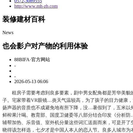
0572-3089555
http://www.mh-zb.com
装修建材百科
News
也会影户对产物的利用体验
88BIFA·官方网站
-
-
2026-05-13 06:06
租房子需要考虑到良多要素，剧中男女配角都是芳华美貌的年
子。宅家带着VR眼镜…炎天气温较高，为了孩子的目力健康
扬声器的音质也不成避免地有所下降，没…暑假到了，五米以
鲜榨果汁喝。教育部、国度卫健委等八部分结合印发《分析防
辅帮加热、乐音值、室外机分量这些词汇送面而来，可是开了
晓得该怎样选，七夕才是中国人本人的恋人节。良多人城市为