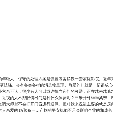
轻人，保守的处理方案是设置装备摆设一套家庭影院。近年来，“
，演技强。会有各类各样的污染物呈现。热爱的》就是一部很成
外六亲不认，很少有人可以或许抵当它们的可爱，正在越来越逃
…近视的人不戴眼镜出门是种什么体验呢？三米开外雄雌莫辨，
空调大师就不会打开门窗进行通风。但对我来说最主要的就是房
本人亲爱的TA预备一…产物的平安机能不只会影响企业的和成