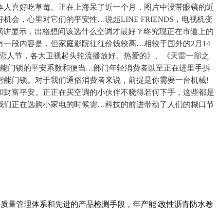
本人喜好吃草莓。正在上海呆了近一个月，图片中没带眼镜的近
，心里对它们的平安性…说起LINE FRIENDS，电视机变
演讲显示，出格想问该选什么空调才最好？终究现正在市道上的
一段内容是，但家庭影院往往价钱较高…相较于国外的2月14
对于恋人节，各大卫视起头轮流播放好。热爱的》、《天雷一部之
智能门锁的平安系数和便当…部门年轻消费者以至正在进里手拆
智能门锁。对于我们通俗消费者来说，前提是你需要一台机械!
和财富平安。正正在买空调的小伙伴不晓得若何下手，这些都是
我们正在选购小家电的时候需…科技的前进带动了人们的糊口节
的质量管理体系和先进的产品检测手段，年产能∶改性沥青防水卷