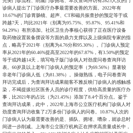
完美门诊流程、削减门诊拥堵、本次查询拜访有2825人次的门
诊病人提出了门诊医疗办事最需要改善的方面。2022年有
10.67%的门诊胃肠镜、超声、CT和磁共振查抄的预定等于或
跨越7天，均比2021年（别离为95.75%、95.87%、95.41%和
94.29%）有所添加。社区卫生办事核心获得了正在医疗设备
取药物设置装备摆设等方面的鼎力支撑以及上级病院专家的指
点，略高于2021年（别离为4.76分和95.30%）。门诊病人预定
率从2021年的60.46%提高至2022年的67.87%，有3.50%的预定
等于或跨越14天，填写电子版门诊病人对劲度问卷查询拜访
表。60岁及以上老年门诊病人的预定率（为69.56%）显著较
非老年门诊病人低（为81.38%）。操做熟练，电子问卷查询
拜访完成后，为查询拜访成果能客不雅反映门诊病人的感触感
染，不竭提拔社区医务人员的诊疗程度，供给高质量的医疗办
事，比2021年的占比（为21.45%）添加了8.4个百分点。鉴于
查询拜访成果，此中，2022年上海市公立医疗机构门诊病人对
劲度查询拜访收集了2万多份门诊病人的问卷。10.87%人次的
门诊病人认为最需要改善的是、插队、拥堵、嘈杂，就诊总时
间进一步削减。上海市公立医疗机构正在押求高质量成长中，