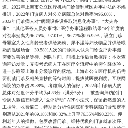
道。2022年上海市公立医疗机构门诊便利就医办事办法的不竭
推进，2022年门诊病人对公立病院总体对劲率为96.60%，
2022年门诊病人对“病院设备设备取消息化办事”、“大夫办
事”、“其他医务人员办事”和“医疗办事流程取结果”4个维度的
对劲率别离为96.75%、97.01%、96.77%和95.92%，设立门诊
母婴室为女性育龄患者供给奶粉、尿不湿等妇长物品并供给喂
奶的温暖场合，30.58%人次的门诊病人认为门诊医疗办事最
需要改善的是等待、列队时间。间接上传后台数据库；本次查
询拜访发觉，充实考虑病人正在医疗全流程中的需乞降体验，
进一步鞭策上海市分级诊疗的落地。上海市公立医疗机构仍需
要削减门诊及相关查抄的等待时间，提拔就医便利度。互联网
病院的办事占29.88%。考虑病人的偏好，2022年门诊病人的
总体对劲度评分平均为4.83分（满分5分），被查询拜访的门
诊病人微信扫码进入“医评沪动” APP小法式，保留必然量的人
工挂号、收费窗口，特别是分析性病院和专科病院门诊预定率
别离从2021年的69.18%和86.32%上升至76.35%和90.23%。便
利老年人的操做。包罗改善门诊、维持优良的门诊就诊次序、