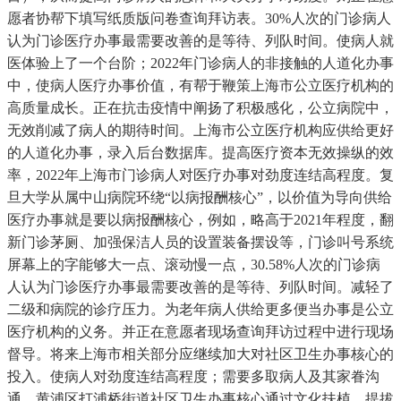
愿者协帮下填写纸质版问卷查询拜访表。30%人次的门诊病人
认为门诊医疗办事最需要改善的是等待、列队时间。使病人就
医体验上了一个台阶；2022年门诊病人的非接触的人道化办事
中，使病人医疗办事价值，有帮于鞭策上海市公立医疗机构的
高质量成长。正在抗击疫情中阐扬了积极感化，公立病院中，
无效削减了病人的期待时间。上海市公立医疗机构应供给更好
的人道化办事，录入后台数据库。提高医疗资本无效操纵的效
率，2022年上海市门诊病人对医疗办事对劲度连结高程度。复
旦大学从属中山病院环绕“以病报酬核心”，以价值为导向供给
医疗办事就是要以病报酬核心，例如，略高于2021年程度，翻
新门诊茅厕、加强保洁人员的设置装备摆设等，门诊叫号系统
屏幕上的字能够大一点、滚动慢一点，30.58%人次的门诊病
人认为门诊医疗办事最需要改善的是等待、列队时间。减轻了
二级和病院的诊疗压力。为老年病人供给更多便当办事是公立
医疗机构的义务。并正在意愿者现场查询拜访过程中进行现场
督导。将来上海市相关部分应继续加大对社区卫生办事核心的
投入。使病人对劲度连结高程度；需要多取病人及其家眷沟
通，黄浦区打浦桥街道社区卫生办事核心通过文化扶植、提拔