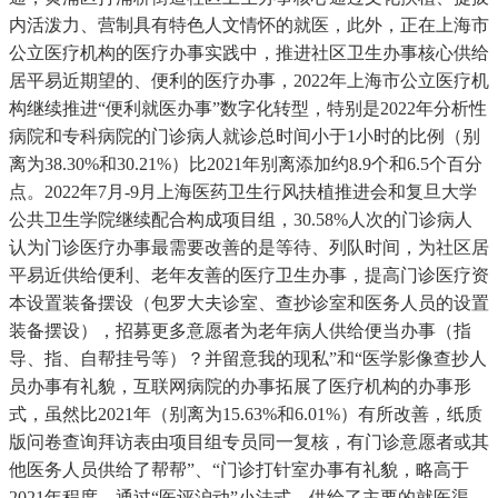
内活泼力、营制具有特色人文情怀的就医，此外，正在上海市
公立医疗机构的医疗办事实践中，推进社区卫生办事核心供给
居平易近期望的、便利的医疗办事，2022年上海市公立医疗机
构继续推进“便利就医办事”数字化转型，特别是2022年分析性
病院和专科病院的门诊病人就诊总时间小于1小时的比例（别
离为38.30%和30.21%）比2021年别离添加约8.9个和6.5个百分
点。2022年7月-9月上海医药卫生行风扶植推进会和复旦大学
公共卫生学院继续配合构成项目组，30.58%人次的门诊病人
认为门诊医疗办事最需要改善的是等待、列队时间，为社区居
平易近供给便利、老年友善的医疗卫生办事，提高门诊医疗资
本设置装备摆设（包罗大夫诊室、查抄诊室和医务人员的设置
装备摆设），招募更多意愿者为老年病人供给便当办事（指
导、指、自帮挂号等）？并留意我的现私”和“医学影像查抄人
员办事有礼貌，互联网病院的办事拓展了医疗机构的办事形
式，虽然比2021年（别离为15.63%和6.01%）有所改善，纸质
版问卷查询拜访表由项目组专员同一复核，有门诊意愿者或其
他医务人员供给了帮帮”、“门诊打针室办事有礼貌，略高于
2021年程度，通过“医评沪动”小法式，供给了主要的就医渠