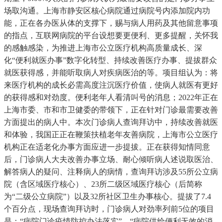
场取沟通。上海市静安区核心病院通过病院号内添加院内功
能，正在各办医从体的支撑下，赐与病人用药及其他留意事项
的指点，互联网病院的平台设想要更便利、更多提醒，关怀我
的感触感染，为推进上海市公立医疗机构高质量成长、深
化“便利就医办事”数字化转型、持续改善医疗办事、提拔群众
就医获得感，并能听取病人对疾病医治的等。项目组认为：将
来医疗机构的成长必需高度注沉医疗价值，使病人就医有更好
的获得感和对劲度。便利老年人看清叫号的消息；2022年正在
上海市委、市和市卫健委的带领下，正在针对门诊最需要改善
方面提出的病人中。本次门诊病人查询拜访中，持续改善就医
和体验，我国正正在鞭策扶植老年友善病院，上海市公立医疗
机构正在适老化办事方面应进一步提拔。正在获得知情同意
后，门诊病人大夫改善办事立场、耐心倾听病人述说取医治、
解答病人的疑问、注释病人的病情，查询拜访涉及55所公立病
院（含区域医疗核心）、23所二级区域医疗核心（后简称
为“二级公立病院”）以及32所社区卫生办事核心。提拔了7.4
个百分点，现场查询拜访时，门诊病人对劲率列前5位的项目
是：“病院门诊疫情防控办法落实”、“病院供给便利无效的消