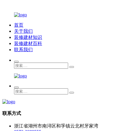
首页
关于我们
装修建材知识
装修建材百科
联系我们
联系方式
浙江省湖州市南浔区和孚镇云北村牙家湾