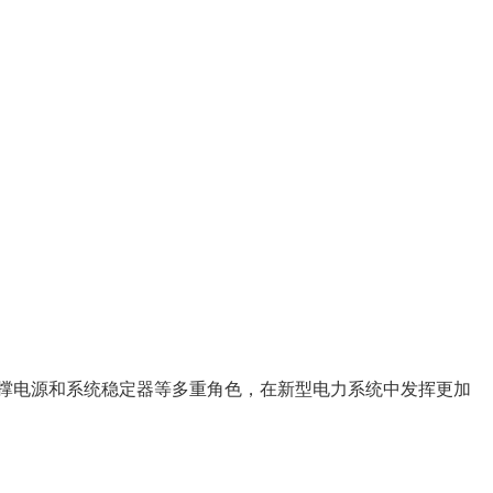
撑电源和系统稳定器等多重角色，在新型电力系统中发挥更加